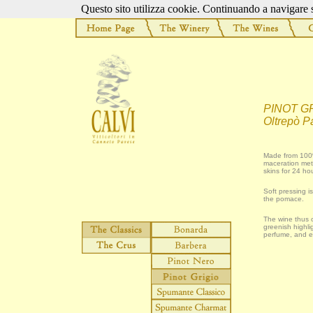
Questo sito utilizza cookie. Continuando a navigare si
PINOT G
Oltrepò 
Made from 100%
maceration meth
skins for 24 ho
Soft pressing i
the pomace.
The wine thus o
greenish highlig
perfume, and e